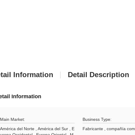
tail Information
Detail Description
etail Information
Main Market:
Business Type:
América del Norte , América del Sur , E
Fabricante , compañía com
uropa Occidental , Europa Oriental , M