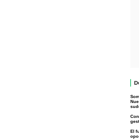
D
Somo
Nues
sudo
Con
ges
El f
opo