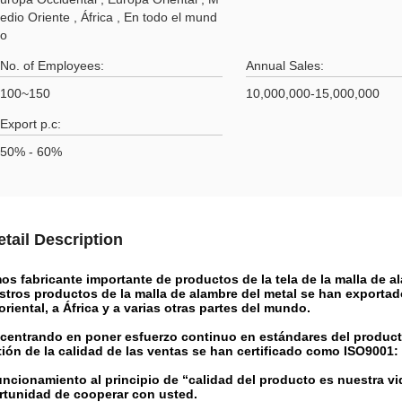
edio Oriente , África , En todo el mund
o
No. of Employees:
Annual Sales:
100~150
10,000,000-15,000,000
Export p.c:
50% - 60%
etail Description
s fabricante importante de productos de la tela de la malla de a
tros productos de la malla de alambre del metal se han exportado 
riental, a África y a varias otras partes del mundo.
centrando en poner esfuerzo continuo en estándares del product
tión de la calidad de las ventas se han certificado como ISO9001
uncionamiento al principio de “calidad del producto es nuestra v
rtunidad de cooperar con usted.